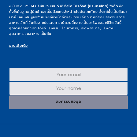
ในปี พ.ศ. 2534
บริษัท เจ แอนด์ พี จัสโก โปรดักส์ (ประเทศไทย) จำกัด
ก่อ
ตั้งขึ้นในฐานะผู้นำเข้าและเป็นตัวแทนจำหน่ายในประเทศไทย ตั้งแต่นั้นเป็นต้นมา
เราเป็นหนึ่งในผู้จัดจำหน่ายที่น่าเชื่อถือและได้รับเลือกมากที่สุดในธุรกิจบริการ
อาหาร สิ่งที่เริ่มต้นจากประสบการณ์ตอนนี้กลายเป็นอาชีพตลอดชีวิต วันนี้
ลูกค้าหลักของเรา ได้แก่ โรงแรม, ร้านอาหาร, โรงพยาบาล, โรงงาน
อุตสาหกรรมอาหาร เป็นต้น
อ่านเพิ่มเติม
สมัครรับข้อมูล