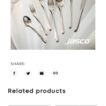
SHARE:
แชร์
ทวี
E-
Link
บน
ตบน
mail
กำลัง
Facebook
Twitter
เพิ่มสิน
ค้า
Related products
ไป
ยัง
ตะกร้า