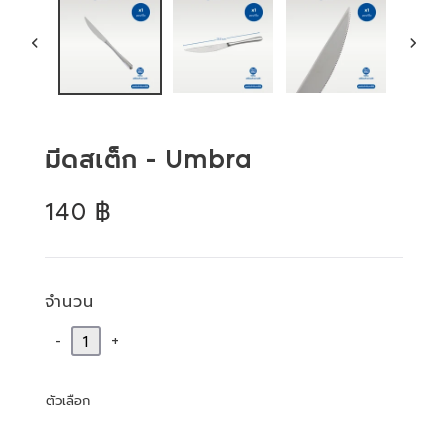
สไลด์
สไลด์
ก่อน
ถัด
หน้า
ไป
มีดสเต็ก - Umbra
ราคา
140 ฿
ปกติ
จำนวน
-
+
ตัวเลือก