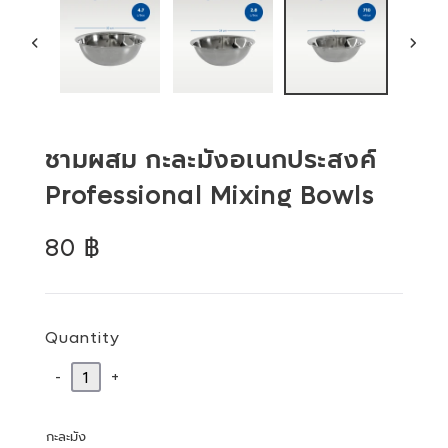
PREVIOUS
NEX
SLIDE
SLID
ชามผสม กะละมังอเนกประสงค์
Professional Mixing Bowls
Regular
80 ฿
price
Quantity
-
+
กะละมัง