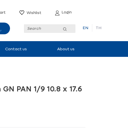
Login
art
Wishlist
EN
TH
Submit
Contact us
About us
 GN PAN 1/9 10.8 x 17.6