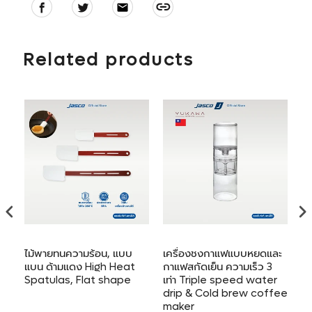
Share
Tweet
E-
Link
on
on
mail
Adding
Facebook
Twitter
product
to
Related products
your
cart
ไม้พายทนความร้อน, แบบ
เครื่องชงกาแฟแบบหยดและ
ที
แบน ด้ามแดง High Heat
กาแฟสกัดเย็น ความเร็ว 3
Spatulas, Flat shape
เท่า Triple speed water
drip & Cold brew coffee
maker