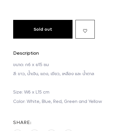
Sold out
Description
ขนาด: ก6 x ย15 ซม
สี: ขาว, น้ำเงิน, แดง, เขียว, เหลือง และ น้ำตาล
Size: W6 x L15 cm
Color: White, Blue, Red, Green and Yellow
SHARE: