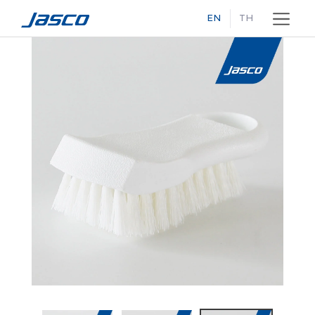
EN
TH
Skip
to
content