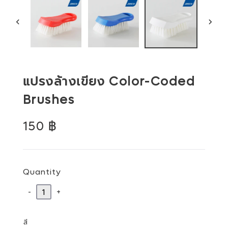
PREVIOUS
NEX
SLIDE
SLID
แปรงล้างเขียง Color-Coded
Brushes
Regular
150 ฿
price
Quantity
-
+
สี