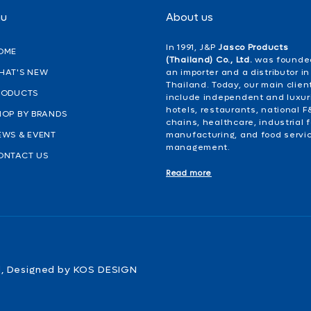
nu
About us
In 1991, J&P
Jasco Products
OME
(Thailand) Co., Ltd.
was founde
HAT'S NEW
an importer and a distributor in
Thailand. Today, our main clien
RODUCTS
include independent and luxur
hotels, restaurants, national F
HOP BY BRANDS
chains, healthcare, industrial 
EWS & EVENT
manufacturing, and food servi
management.
ONTACT US
Read more
ed, Designed by KOS DESIGN