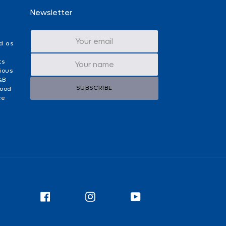
Newsletter
d as
ts
ious
&B
SUBSCRIBE
food
ce
Facebook
Instagram
YouTube