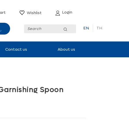
Login
art
Wishlist
EN
TH
Submit
Contact us
About us
 Garnishing Spoon