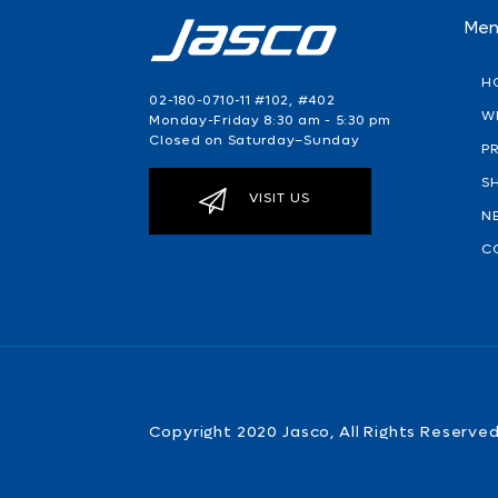
Me
H
02-180-0710-11 #102, #402
W
Monday-Friday 8:30 am - 5:30 pm
Closed on Saturday–Sunday
P
S
VISIT US
N
C
Copyright 2020 Jasco, All Rights Reserv