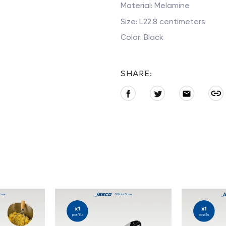
Material: Melamine
Size: L22.8 centimeters
Color: Black
SHARE:
Share
Tweet
E-
on
on
mail
Adding
Facebook
Twitter
product
to
your
cart