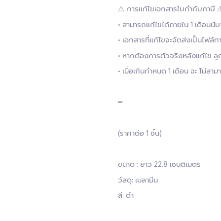
⚠️ การแก้ไขเอกสารใบกำกับภาษี ⚠
• สามารถแก้ไขได้ภายใน 1 เดือนน
• เอกสารที่แก้ไขจะจัดส่งเป็นไฟล์ทา
• หากต้องการตัวจริงหลังแก้ไข ลู
• เมื่อเกินกำหนด 1 เดือน จะ ไม่ส
━
(ราคาต่อ 1 ชิ้น)
ขนาด : ยาว 22.8 เซนติเมตร
วัสดุ: เมลามีน
สี: ดำ