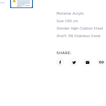
Material: Acrylic
Size: H30 cm
Grinder: High-Carbon Steel
Shaft: 316 Stainless Steel
SHARE:
Share
Tweet
E-
on
on
mail
Adding
Facebook
Twitter
product
to
your
cart