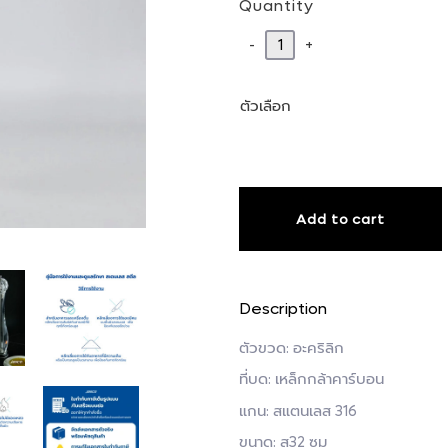
Quantity
-
+
ตัวเลือก
Add to cart
Description
ตัวขวด: อะคริลิก
ที่บด: เหล็กกล้าคาร์บอน
แกน: สแตนเลส 316
ขนาด: ส32 ซม