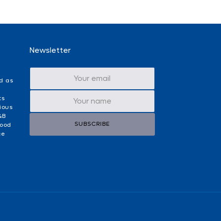
Newsletter
d as
ts
ious
&B
SUBSCRIBE
food
ce