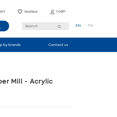
Login
art
Wishlist
EN
TH
Submit
p by brands
Contact us
er Mill - Acrylic