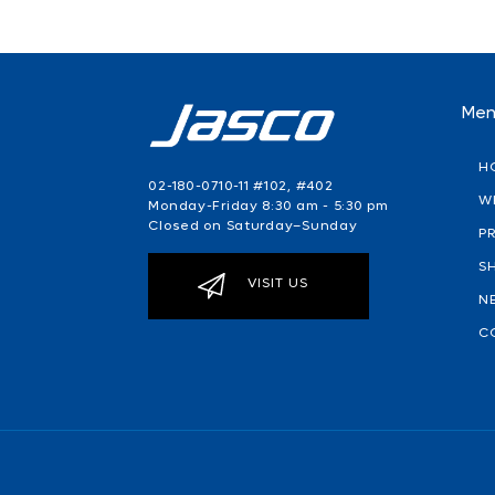
Me
H
02-180-0710-11 #102, #402
W
Monday-Friday 8:30 am - 5:30 pm
Closed on Saturday–Sunday
P
S
VISIT US
N
C