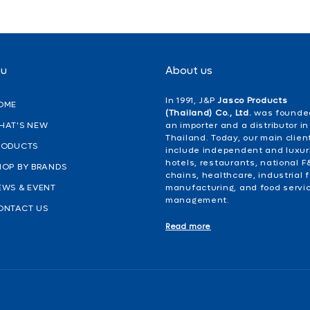
nu
About us
In 1991, J&P
Jasco Products
OME
(Thailand) Co., Ltd.
was founde
HAT'S NEW
an importer and a distributor in
Thailand. Today, our main clien
RODUCTS
include independent and luxur
hotels, restaurants, national F
HOP BY BRANDS
chains, healthcare, industrial 
EWS & EVENT
manufacturing, and food servi
management.
ONTACT US
Read more