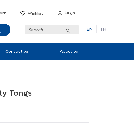
Login
art
Wishlist
EN
TH
Submit
Contact us
About us
lity Tongs