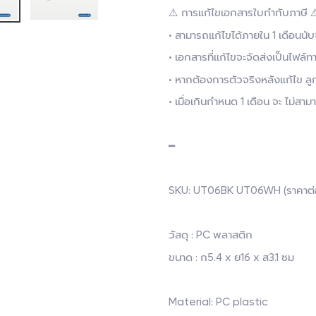
⚠️ การแก้ไขเอกสารใบกำกับภาษี ⚠
• สามารถแก้ไขได้ภายใน 1 เดือนน
• เอกสารที่แก้ไขจะจัดส่งเป็นไฟล์ทา
• หากต้องการตัวจริงหลังแก้ไข ลู
• เมื่อเกินกำหนด 1 เดือน จะ ไม่ส
━
SKU: UT06BK UT06WH (ราคาต่อ 1
วัสดุ : PC พลาสติก
ขนาด : ก5.4 x ย16 x ส3.1 ซม
Material: PC plastic